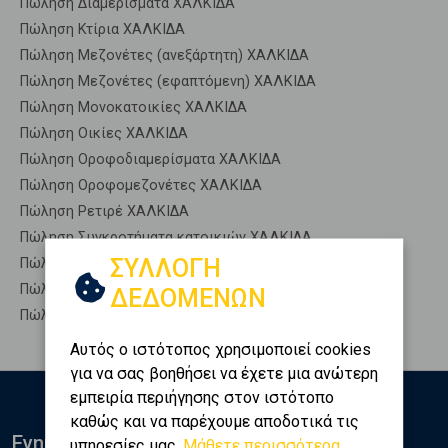
Πώληση Διαμερίσματα ΧΑΛΚΙΔΑ
Πώληση Κτίρια ΧΑΛΚΙΔΑ
Πώληση Μεζονέτες (ανεξάρτητη) ΧΑΛΚΙΔΑ
Πώληση Μεζονέτες (εφαπτόμενη) ΧΑΛΚΙΔΑ
Πώληση Μονοκατοικίες ΧΑΛΚΙΔΑ
Πώληση Οικίες ΧΑΛΚΙΔΑ
Πώληση Οροφοδιαμερίσματα ΧΑΛΚΙΔΑ
Πώληση Οροφομεζονέτες ΧΑΛΚΙΔΑ
Πώληση Ρετιρέ ΧΑΛΚΙΔΑ
Πώληση Συγκροτήματα κατοικιών ΧΑΛΚΙΔΑ
ΣΥΛΛΟΓΗ
Πώληση Υπόγεια ΧΑΛΚΙΔΑ
Πώληση Υπόσκαφα ΧΑΛΚΙΔΑ
ΔΕΔΟΜΕΝΩΝ
Πώληση Υπολ. υψουν ΧΑΛΚΙΔΑ
Αυτός ο ιστότοπος χρησιμοποιεί cookies
για να σας βοηθήσει να έχετε μια ανώτερη
εμπειρία περιήγησης στον ιστότοπο
καθώς και να παρέχουμε αποδοτικά τις
Ενημερωθείτε
υπηρεσίες μας.
Μάθετε περισσότερα...