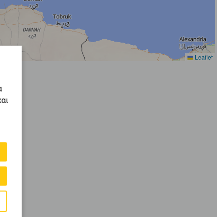
Leaflet
α
και