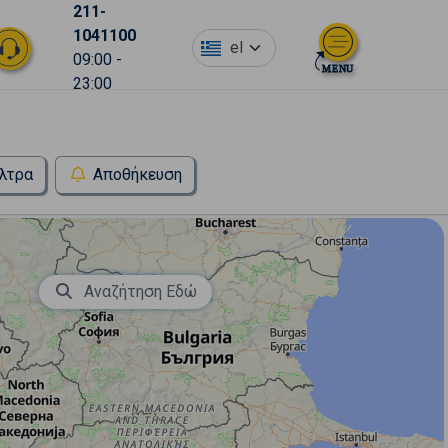
211-
1041100
el
09:00 -
23:00
λτρα
Αποθήκευση
Αναζήτηση Εδώ