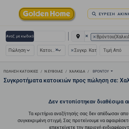
ΕΥΡΕΣΗ ΑΚΙ
×
×
Αναζ. με κωδικό
Βρόντου(Χαλκι
×
×
Πώληση
Κατοικία
Συγκρ. Κατοικιών
ΠΏΛΗΣΗ ΚΑΤΟΙΚΊΕΣ
Ν.ΕΥΒΟΙΑΣ
ΧΑΛΚΙΔΑ
ΒΡΌΝΤΟΥ
Συγκροτήματα κατοικιών προς πώληση σε: Χαλ
Δεν εντοπίστηκαν διαθέσιμα α
Τα κριτήρια αναζήτησής σας δεν απέδωσαν απο
συγκεκριμένη στιγμή. Σας προτείνουμε να αφαιρέσετ
επεκτείνετε την περιοχή ενδιαφέροντ