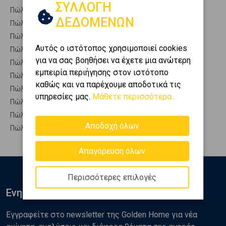
ΣΥΛΛΟΓΗ
Πώληση Οικόπεδα ΣΤΥΡΑ
ΔΕΔΟΜΕΝΩΝ
Πώληση Οικόπεδα ΤΑΜΥΝΕΣ
Πώληση Οικόπεδα ΧΑΛΚΙΔΑ
Αυτός ο ιστότοπος χρησιμοποιεί cookies
Πώληση Οικόπεδα ΩΡΕΟΙ
για να σας βοηθήσει να έχετε μια ανώτερη
Πώληση Αγροτεμάχια ΑΝΘΗΔΩΝΟΣ - Κέντρο
εμπειρία περιήγησης στον ιστότοπο
Πώληση Δασικές εκτάσεις ΑΝΘΗΔΩΝΟΣ - Κέντρο
καθώς και να παρέχουμε αποδοτικά τις
Πώληση Εκτάσεις ΑΝΘΗΔΩΝΟΣ - Κέντρο
υπηρεσίες μας.
Μάθετε περισσότερα...
Πώληση Επαγγελματικά οικόπεδα ΑΝΘΗΔΩΝΟΣ - Κέντρο
Πώληση Νησιά ΑΝΘΗΔΩΝΟΣ - Κέντρο
Αποδοχή όλων
Πώληση Οικιστικά ΑΝΘΗΔΩΝΟΣ - Κέντρο
Απαγόρευση όλων
Περισσότερες επιλογές
Ενημερωθείτε
Εγγραφείτε στο newsletter της Golden Home για νέα