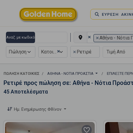
ΕΥΡΕΣΗ ΑΚΙ
×
×
Αναζ. με κωδικό
Αθήνα - Νότια 
×
×
Πώληση
Κατοικία
Ρετιρέ
ΠΏΛΗΣΗ ΚΑΤΟΙΚΊΕΣ
ΑΘΉΝΑ - ΝΌΤΙΑ ΠΡΟΆΣΤΙΑ
ΕΠΙΛΈΞΤΕ ΠΕΡ
Ρετιρέ προς πώληση σε: Αθήνα - Νότια Προάσ
45 Αποτελέσματα
Ημ. Ενημέρωσης Φθίνον