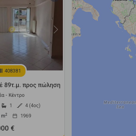
Next
408381
έ 89τ.μ. προς πώληση
έα - Κέντρο
1
4 (4ος)
2
m
1969
000 €