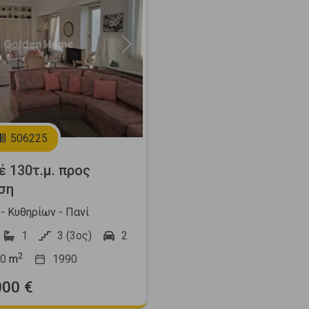
Next
506225
έ 130τ.μ. προς
ση
- Κυθηρίων - Πανί
1
3 (3ος)
2
2
0
m
1990
000 €