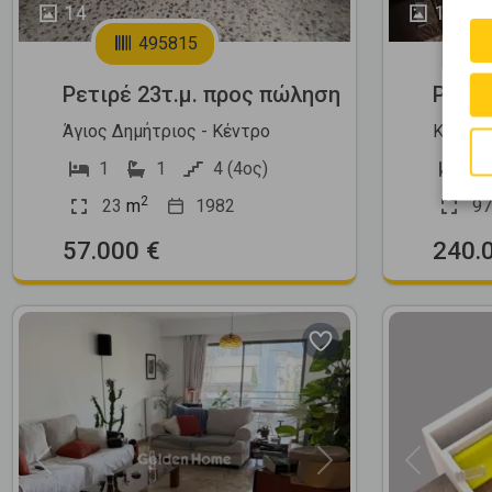
14
12
495815
Ρετιρέ 23τ.μ. προς πώληση
Ρετιρ
Άγιος Δημήτριος - Κέντρο
Καλλιθ
1
1
4 (4ος)
2
2
23
m
1982
97
57.000 €
240.
Previous
Next
Previous