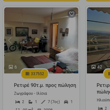
Previous
Next
Previous
6
42
337552
Ρετιρέ 90τ.μ. προς πώληση
Ρετιρ
πώλη
Ζωγράφου - Ιλίσια
Ηλιούπ
2
1
7 (7ος)
1
2
2