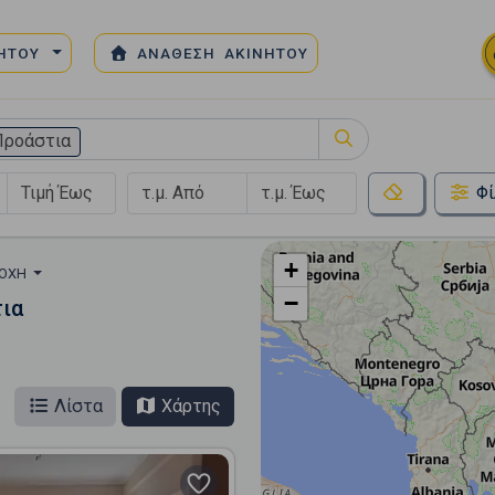
ΝΗΤΟΥ
ΑΝΑΘΕΣΗ ΑΚΙΝΗΤΟΥ
Προάστια
Φί
+
ΙΟΧΉ
−
τια
Λίστα
Χάρτης