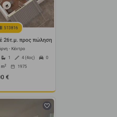
513816
έ 26τ.μ. προς πώληση
ύρνη - Κέντρο
1
4 (4ος)
0
2
m
1975
00 €