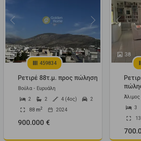
Previous
Next
Previous
3
38
459834
Ρετιρέ 88τ.μ. προς πώληση
Ρετιρ
πώλη
Βούλα - Ευρυάλη
Άλιμος 
2
2
4 (4ος)
2
3
2
88
m
2024
13
900.000 €
700.