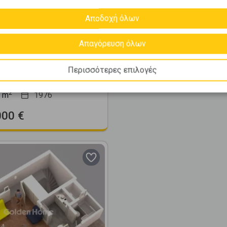
Αποδοχή όλων
362837
έ 97τ.μ. προς πώληση
Απαγόρευση όλων
έα - Αγία Ελεούσα
Περισσότερες επιλογές
1
5 (5ος)
2
m
1976
000 €
Next