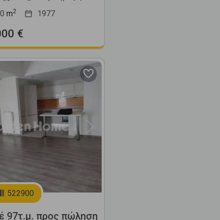
2
0
m
1977
000 €
Next
522900
έ 97τ.μ. προς πώληση