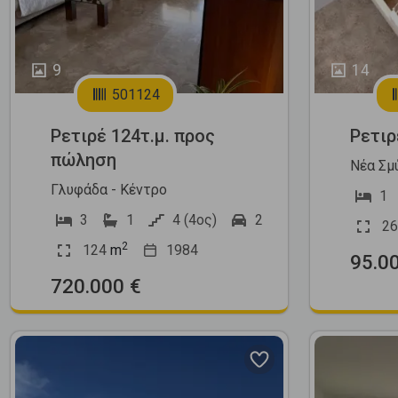
9
14
501124
Ρετιρέ 124τ.μ. προς
Ρετιρ
πώληση
Νέα Σμ
Γλυφάδα - Κέντρο
1
3
1
4 (4ος)
2
26
2
124
m
1984
95.0
720.000 €