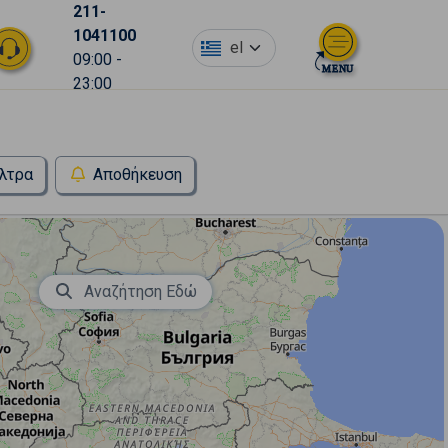
211-
1041100
el
09:00 -
23:00
λτρα
Αποθήκευση
Αναζήτηση Εδώ