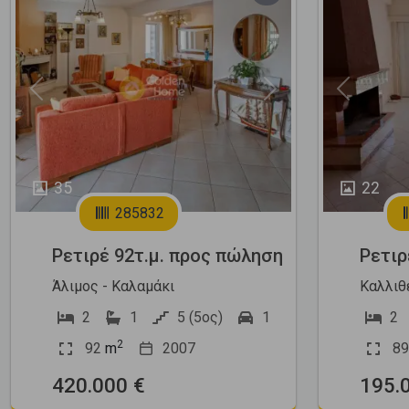
Previous
Next
Previous
35
22
285832
Ρετιρέ 92τ.μ. προς πώληση
Ρετιρ
Άλιμος - Καλαμάκι
Καλλιθ
2
1
5 (5ος)
1
2
2
92
m
2007
89
420.000 €
195.