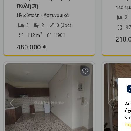
πώληση
Νέα Σμ
Ηλιούπολη - Αστυνομικά
2
3
2
3 (3ος)
97
2
112
m
1981
218.
480.000 €
Αυ
Previous
Next
Previous
έχ
να
πε