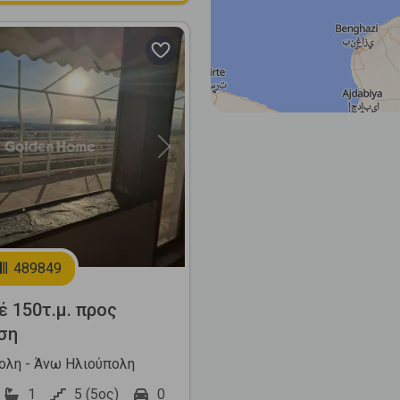
Next
489849
έ 150τ.μ. προς
ση
ολη - Άνω Ηλιούπολη
1
5 (5ος)
0