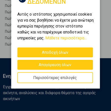
ΔΕΔΟΜΕΝΩΝ
Πώληση Αυτόνομα κτίρια ΛΙΒΑΔΕΙΑ - Ελικώνας
Πώληση Βιομηχανικοί χώροι ΛΙΒΑΔΕΙΑ - Ελικώνας
Αυτός ο ιστότοπος χρησιμοποιεί cookies
Πώληση Γραφεία ΛΙΒΑΔΕΙΑ - Ελικώνας
για να σας βοηθήσει να έχετε μια ανώτερη
Πώληση Καταστήματα ΛΙΒΑΔΕΙΑ - Ελικώνας
εμπειρία περιήγησης στον ιστότοπο
Πώληση Ξενοδοχεία ΛΙΒΑΔΕΙΑ - Ελικώνας
καθώς και να παρέχουμε αποδοτικά τις
υπηρεσίες μας.
Μάθετε περισσότερα...
Πώληση Πάρκινγκ ΛΙΒΑΔΕΙΑ - Ελικώνας
Πώληση Πώληση επιχείρησης ΛΙΒΑΔΕΙΑ - Ελικώνας
Αποδοχή όλων
Απαγόρευση όλων
Ενημερωθείτε
Περισσότερες επιλογές
Εγγραφείτε στο newsletter της Golden Home για νέα
ακίνητα, αναλύσεις και διάφορα θέματα της αγοράς
ακινήτων