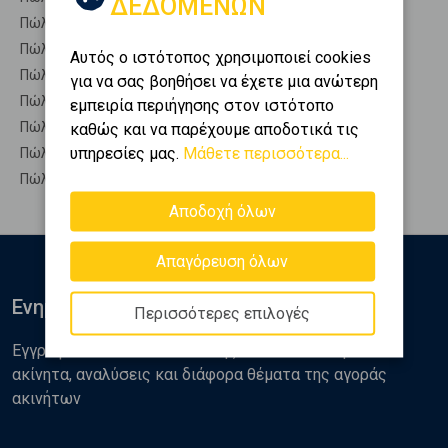
ΔΕΔΟΜΕΝΩΝ
Πώληση Αυτόνομα κτίρια ΛΙΒΑΔΕΙΑ - Περαχώρι
Πώληση Βιομηχανικοί χώροι ΛΙΒΑΔΕΙΑ - Περαχώρι
Αυτός ο ιστότοπος χρησιμοποιεί cookies
Πώληση Γραφεία ΛΙΒΑΔΕΙΑ - Περαχώρι
για να σας βοηθήσει να έχετε μια ανώτερη
Πώληση Καταστήματα ΛΙΒΑΔΕΙΑ - Περαχώρι
εμπειρία περιήγησης στον ιστότοπο
Πώληση Ξενοδοχεία ΛΙΒΑΔΕΙΑ - Περαχώρι
καθώς και να παρέχουμε αποδοτικά τις
υπηρεσίες μας.
Μάθετε περισσότερα...
Πώληση Πάρκινγκ ΛΙΒΑΔΕΙΑ - Περαχώρι
Πώληση Πώληση επιχείρησης ΛΙΒΑΔΕΙΑ - Περαχώρι
Αποδοχή όλων
Απαγόρευση όλων
Ενημερωθείτε
Περισσότερες επιλογές
Εγγραφείτε στο newsletter της Golden Home για νέα
ακίνητα, αναλύσεις και διάφορα θέματα της αγοράς
ακινήτων