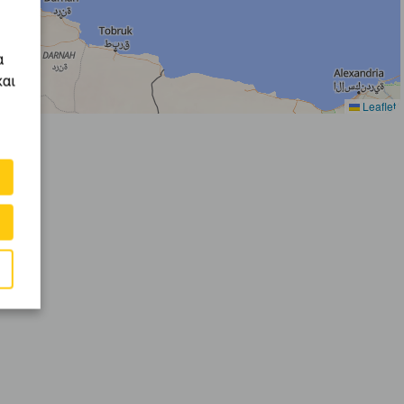
α
και
Leaflet