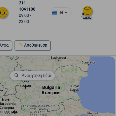
211-
1041100
el
09:00 -
23:00
λτρα
Αποθήκευση
Αναζήτηση Εδώ