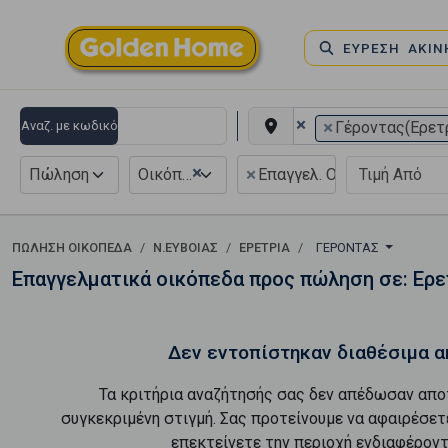
ΕΥΡΕΣΗ ΑΚΙ
×
×
Αναζ. με κωδικό
Γέροντας(Ερετ
×
×
Πώληση
Οικόπεδο
Επαγγελ. Οικόπεδο
ΠΏΛΗΣΗ ΟΙΚΌΠΕΔΑ
Ν.ΕΥΒΟΙΑΣ
ΕΡΕΤΡΙΑ
ΓΈΡΟΝΤΑΣ
Επαγγελματικά οικόπεδα προς πώληση σε: Ερε
Δεν εντοπίστηκαν διαθέσιμα α
Τα κριτήρια αναζήτησής σας δεν απέδωσαν απο
συγκεκριμένη στιγμή. Σας προτείνουμε να αφαιρέσετ
επεκτείνετε την περιοχή ενδιαφέροντ