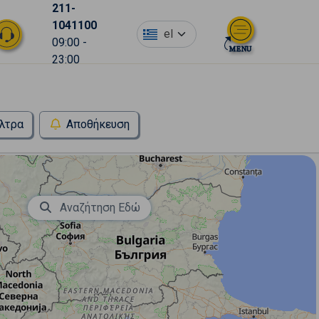
211-
1041100
el
09:00 -
23:00
λτρα
Αποθήκευση
Αναζήτηση Εδώ