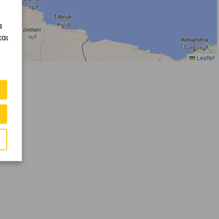
α
και
Leaflet