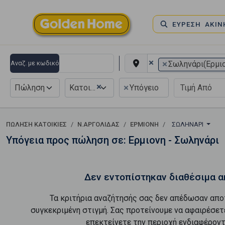
ΕΥΡΕΣΗ ΑΚΙ
×
×
Αναζ. με κωδικό
Σωληνάρι(Ερμι
×
×
Πώληση
Κατοικία
Υπόγειο
ΠΏΛΗΣΗ ΚΑΤΟΙΚΊΕΣ
Ν.ΑΡΓΟΛΙΔΑΣ
ΕΡΜΙΟΝΗ
ΣΩΛΗΝΆΡΙ
Υπόγεια προς πώληση σε: Ερμιονη - Σωληνάρι
Δεν εντοπίστηκαν διαθέσιμα α
Τα κριτήρια αναζήτησής σας δεν απέδωσαν απο
συγκεκριμένη στιγμή. Σας προτείνουμε να αφαιρέσετ
επεκτείνετε την περιοχή ενδιαφέροντ