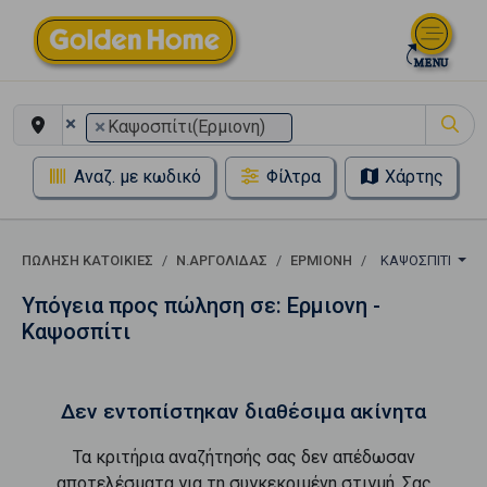
×
×
Καψοσπίτι(Ερμιονη)
Αναζ. με κωδικό
Φίλτρα
Χάρτης
ΠΏΛΗΣΗ ΚΑΤΟΙΚΊΕΣ
Ν.ΑΡΓΟΛΙΔΑΣ
ΕΡΜΙΟΝΗ
ΚΑΨΟΣΠΊΤΙ
Υπόγεια προς πώληση σε: Ερμιονη -
Καψοσπίτι
Δεν εντοπίστηκαν διαθέσιμα ακίνητα
Τα κριτήρια αναζήτησής σας δεν απέδωσαν
αποτελέσματα για τη συγκεκριμένη στιγμή. Σας