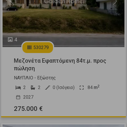
Previous
Next
4
530279
Μεζονέτα Εφαπτόμενη 84τ.μ. προς
πώληση
ΝΑΥΠΛΙΟ - Εξώστης
2
2
2
0 (Ισόγειο)
84
m
2027
275.000 €