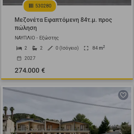
530280
Μεζονέτα Εφαπτόμενη 84τ.μ. προς
πώληση
ΝΑΥΠΛΙΟ - Εξώστης
2
2
2
0 (Ισόγειο)
84
m
2027
274.000 €