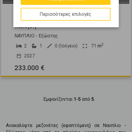
521423
Περισσότερες επιλογές
Μεζονέτα Εφαπτόμενη 71τ.μ. προς
πώληση
ΝΑΥΠΛΙΟ - Εξώστης
2
2
1
0 (Ισόγειο)
71
m
2027
233.000 €
Εμφανίζονται
1-5
από
5
.
Ανακαλύψτε
μεζονέτες (εφαπτόμενη)
σε
Ναυπλιο -