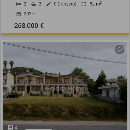
2
2
2
0 (Ισόγειο)
82
m
2027
268.000 €
Previous
Next
4