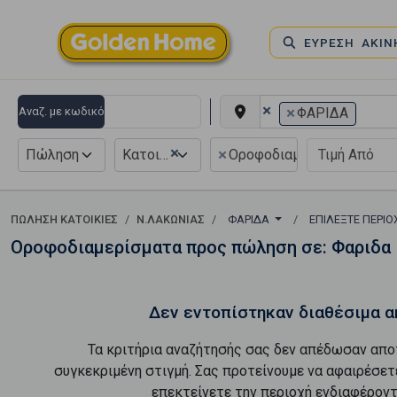
ΕΥΡΕΣΗ ΑΚΙ
×
×
Αναζ. με κωδικό
ΦΑΡΙΔΑ
×
×
Πώληση
Κατοικία
Οροφοδιαμέρισμα
ΠΏΛΗΣΗ ΚΑΤΟΙΚΊΕΣ
Ν.ΛΑΚΩΝΙΑΣ
ΦΑΡΙΔΑ
ΕΠΙΛΈΞΤΕ ΠΕΡΙ
Οροφοδιαμερίσματα προς πώληση σε: Φαριδα
Δεν εντοπίστηκαν διαθέσιμα α
Τα κριτήρια αναζήτησής σας δεν απέδωσαν απο
συγκεκριμένη στιγμή. Σας προτείνουμε να αφαιρέσετ
επεκτείνετε την περιοχή ενδιαφέροντ