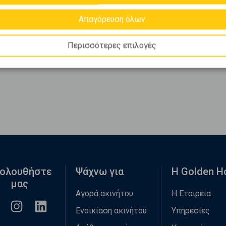
Απαγόρευση όλων
Περισσότερες επιλογές
ολουθήστε
Ψάχνω για
Η Golden 
μας
Αγορά ακινήτου
Η Εταιρεία
Ενοικίαση ακινήτου
Υπηρεσίες