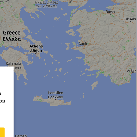
α
και