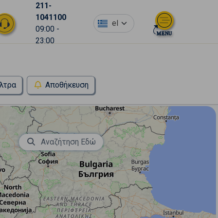
211-
1041100
el
09:00 -
23:00
λτρα
Αποθήκευση
Αναζήτηση Εδώ