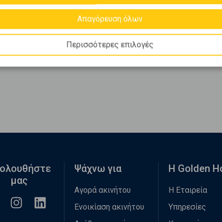
Απαγόρευση όλων
Περισσότερες επιλογές
ολουθήστε
Ψάχνω για
Η Golden 
μας
Αγορά ακινήτου
Η Εταιρεία
Ενοικίαση ακινήτου
Υπηρεσίες