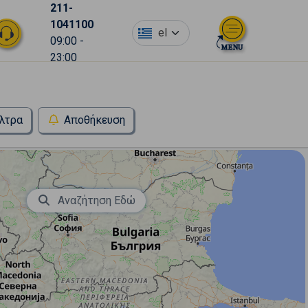
211-
1041100
el
09:00 -
23:00
λτρα
Αποθήκευση
Αναζήτηση Εδώ