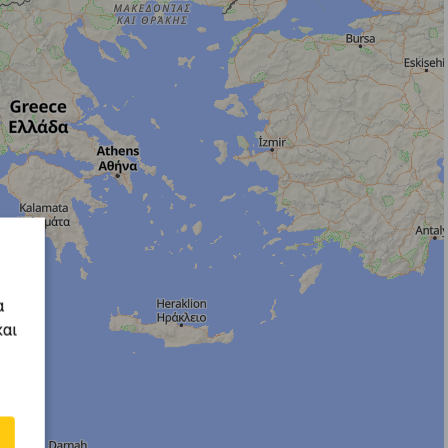
α
και