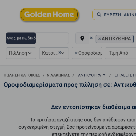
ΕΥΡΕΣΗ ΑΚΙ
×
×
Αναζ. με κωδικό
ΑΝΤΙΚΥΘΗΡΑ
×
×
Πώληση
Κατοικία
Οροφοδιαμέρισμα
ΠΏΛΗΣΗ ΚΑΤΟΙΚΊΕΣ
Ν.ΛΑΚΩΝΙΑΣ
ΑΝΤΙΚΥΘΗΡΑ
ΕΠΙΛΈΞΤΕ 
Οροφοδιαμερίσματα προς πώληση σε: Αντικυ
Δεν εντοπίστηκαν διαθέσιμα α
Τα κριτήρια αναζήτησής σας δεν απέδωσαν απο
συγκεκριμένη στιγμή. Σας προτείνουμε να αφαιρέσετ
επεκτείνετε την περιοχή ενδιαφέροντ