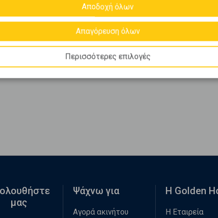
Αποδοχή όλων
Απαγόρευση όλων
Περισσότερες επιλογές
ολουθήστε
Ψάχνω για
Η Golden 
μας
Αγορά ακινήτου
Η Εταιρεία