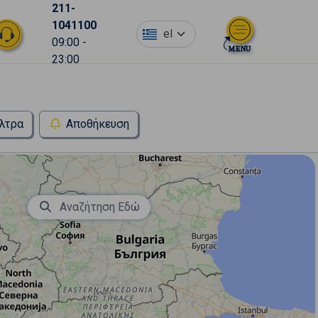
211-
1041100
el
09:00 -
23:00
λτρα
Αποθήκευση
Αναζήτηση Εδώ