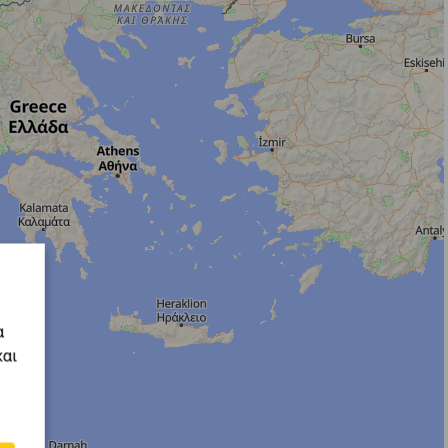
α
και