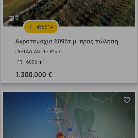
3
435914
Αγροτεμάχιο 6095τ.μ. προς πώληση
ΓΑΡΓΑΛΙΑΝΟΙ - Ρίκια
2
6095
m
1.300.000 €