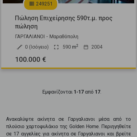
249251
Πώληση Επιχείρησης 590τ.μ. προς
πώληση
ΓΑΡΓΑΛΙΑΝΟΙ - Μαραθόπολη
2
0 (Ισόγειο)
590
m
2004
100.000 €
Εμφανίζονται
1-17
από
17
.
Ανακαλύψτε
ακίνητα
σε
Γαργαλιανοι
μέσα από το
πλούσιο χαρτοφυλάκιο της Golden Home. Περιηγηθείτε
σε
17
αγγελίες για
ακίνητα
σε
Γαργαλιανοι
και βρείτε