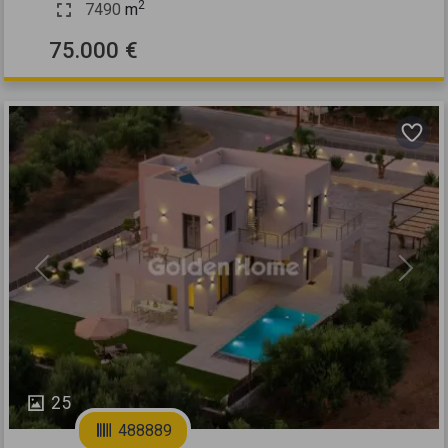
2
7490
m
75.000 €
Previous
Next
25
488889