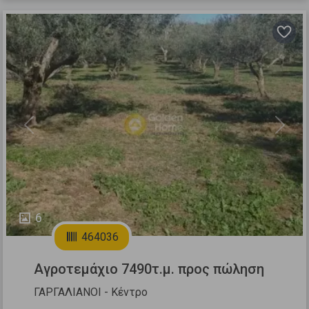
Previous
Next
6
464036
Αγροτεμάχιο 7490τ.μ. προς πώληση
ΓΑΡΓΑΛΙΑΝΟΙ - Κέντρο