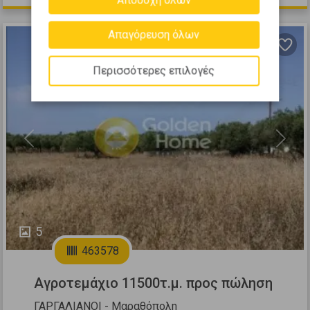
Αποδοχή όλων
Απαγόρευση όλων
Περισσότερες επιλογές
Previous
Next
5
463578
Αγροτεμάχιο 11500τ.μ. προς πώληση
ΓΑΡΓΑΛΙΑΝΟΙ - Μαραθόπολη