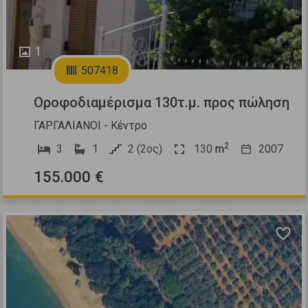
1
507418
Οροφοδιαμέρισμα 130τ.μ. προς πώληση
ΓΑΡΓΑΛΙΑΝΟΙ - Κέντρο
2
3
1
2 (2ος)
130
m
2007
155.000 €