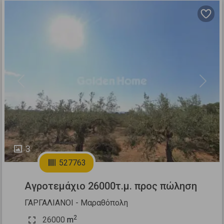
Previous
Next
3
527763
Αγροτεμάχιο 26000τ.μ. προς πώληση
ΓΑΡΓΑΛΙΑΝΟΙ - Μαραθόπολη
2
26000
m