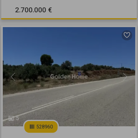
2.700.000 €
Previous
Next
5
528960