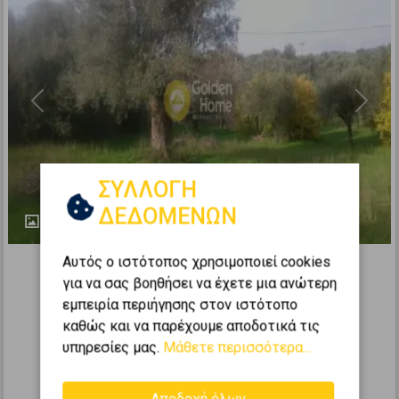
Previous
Next
ΣΥΛΛΟΓΗ
ΔΕΔΟΜΕΝΩΝ
7
374021
Αυτός ο ιστότοπος χρησιμοποιεί cookies
για να σας βοηθήσει να έχετε μια ανώτερη
Αγροτεμάχιο 4061τ.μ. προς πώληση
εμπειρία περιήγησης στον ιστότοπο
ΓΑΡΓΑΛΙΑΝΟΙ - Τραγάνα
καθώς και να παρέχουμε αποδοτικά τις
2
4061
m
υπηρεσίες μας.
Μάθετε περισσότερα...
140.000 €