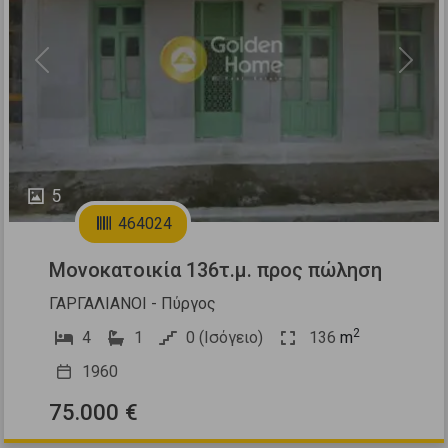
Previous
Next
5
464024
Μονοκατοικία 136τ.μ. προς πώληση
ΓΑΡΓΑΛΙΑΝΟΙ - Πύργος
2
4
1
0 (Ισόγειο)
136
m
1960
75.000 €