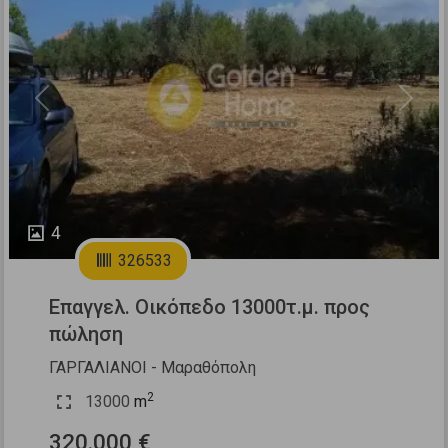
Previous
Next
4
326533
Επαγγελ. Οικόπεδο 13000τ.μ. προς
πώληση
ΓΑΡΓΑΛΙΑΝΟΙ - Μαραθόπολη
2
13000
m
320.000 €