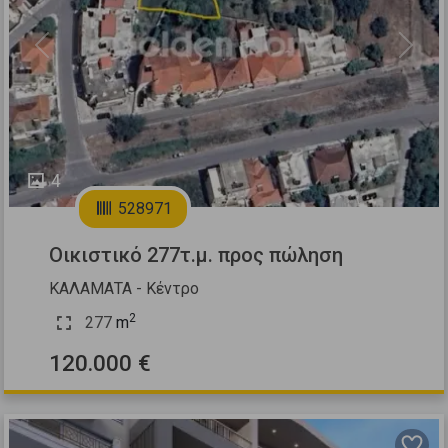
Previous
Next
4
528971
Οικιστικό 277τ.μ. προς πώληση
ΚΑΛΑΜΑΤΑ - Κέντρο
2
277
m
120.000 €