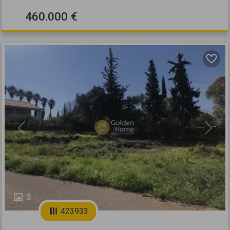
460.000 €
Previous
Next
3
423933