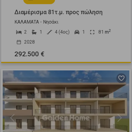
Διαμέρισμα 81τ.μ. προς πώληση
ΚΑΛΑΜΑΤΑ - Νησάκι
2
2
1
4 (4ος)
1
81
m
2028
292.500 €
Previous
Next