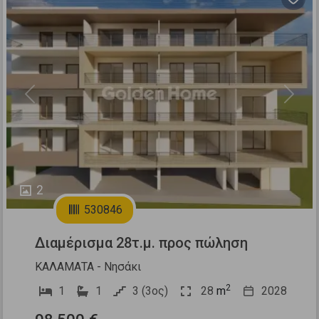
Previous
Next
2
530846
Διαμέρισμα 28τ.μ. προς πώληση
ΚΑΛΑΜΑΤΑ - Νησάκι
2
1
1
3 (3ος)
28
m
2028