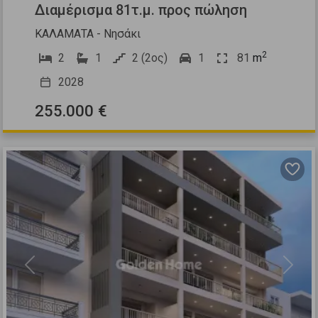
Διαμέρισμα 81τ.μ. προς πώληση
ΚΑΛΑΜΑΤΑ - Νησάκι
2
2
1
2 (2ος)
1
81
m
2028
255.000 €
Previous
Next