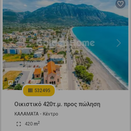
Previous
Next
1
532495
Οικιστικό 420τ.μ. προς πώληση
ΚΑΛΑΜΑΤΑ - Κέντρο
2
420
m