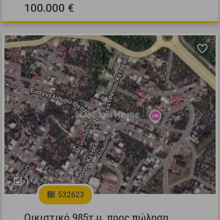
100.000 €
Previous
Next
1
532623
Οικιστικό 985τ.μ. προς πώληση