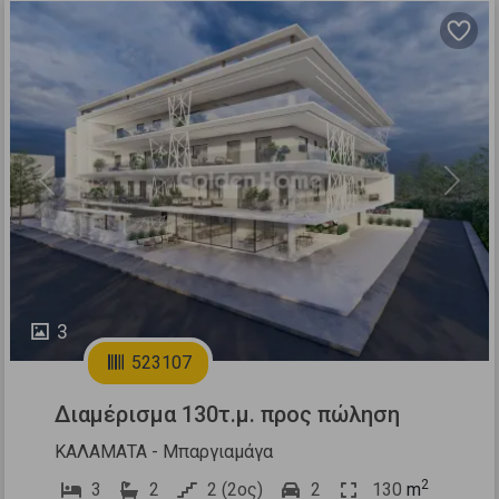
Previous
Next
3
523107
Διαμέρισμα 130τ.μ. προς πώληση
ΚΑΛΑΜΑΤΑ - Μπαργιαμάγα
2
3
2
2 (2ος)
2
130
m