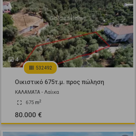
Previous
Next
4
532492
Οικιστικό 675τ.μ. προς πώληση
ΚΑΛΑΜΑΤΑ - Λαίικα
2
675
m
80.000 €