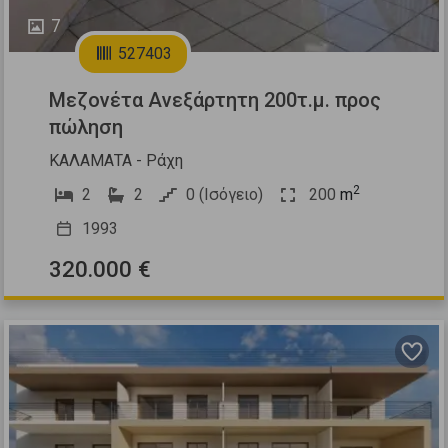
7
527403
Μεζονέτα Ανεξάρτητη 200τ.μ. προς
πώληση
ΚΑΛΑΜΑΤΑ - Ράχη
2
2
2
0 (Ισόγειο)
200
m
1993
320.000 €