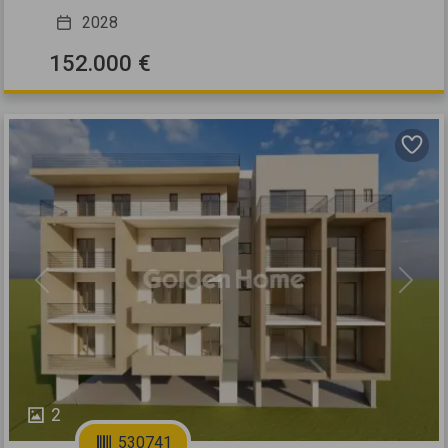
2028
152.000 €
Previous
Next
2
530741