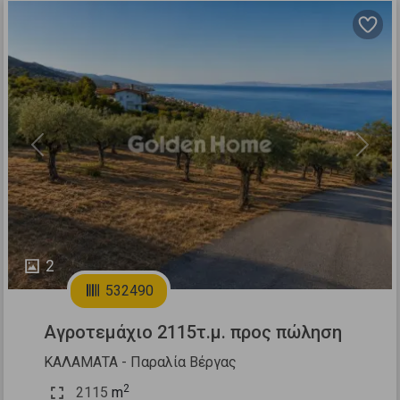
Previous
Next
2
532490
Αγροτεμάχιο 2115τ.μ. προς πώληση
ΚΑΛΑΜΑΤΑ - Παραλία Βέργας
2
2115
m