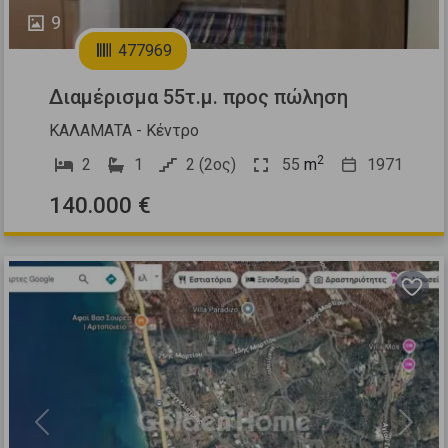
9
477969
Διαμέρισμα 55τ.μ. προς πώληση
ΚΑΛΑΜΑΤΑ - Κέντρο
2
2
1
2 (2ος)
55
m
1971
140.000 €
Previous
Next