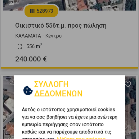
4
528973
Οικιστικό 556τ.μ. προς πώληση
ΚΑΛΑΜΑΤΑ - Κέντρο
2
556
m
240.000 €
ΣΥΛΛΟΓΗ
ΔΕΔΟΜΕΝΩΝ
Αυτός ο ιστότοπος χρησιμοποιεί cookies
για να σας βοηθήσει να έχετε μια ανώτερη
εμπειρία περιήγησης στον ιστότοπο
Previous
Next
καθώς και να παρέχουμε αποδοτικά τις