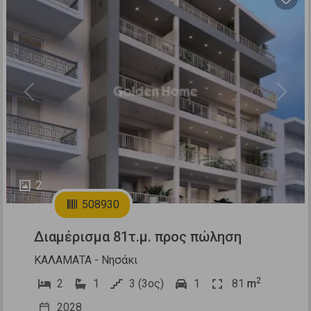
Previous
Next
2
508930
Διαμέρισμα 81τ.μ. προς πώληση
ΚΑΛΑΜΑΤΑ - Νησάκι
2
2
1
3 (3ος)
1
81
m
2028