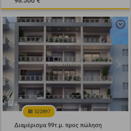
98.500 €
Previous
Next
2
522897
Διαμέρισμα 99τ.μ. προς πώληση