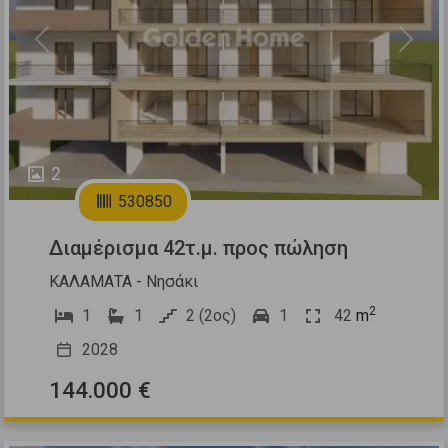
Previous
Next
2
530850
Διαμέρισμα 42τ.μ. προς πώληση
ΚΑΛΑΜΑΤΑ - Νησάκι
2
1
1
2 (2ος)
1
42
m
2028
144.000 €