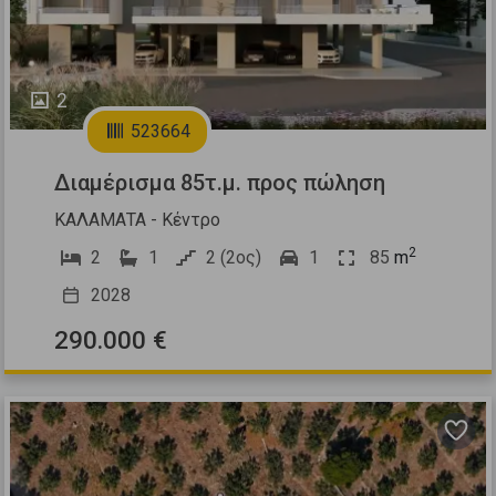
2
523664
Διαμέρισμα 85τ.μ. προς πώληση
ΚΑΛΑΜΑΤΑ - Κέντρο
2
2
1
2 (2ος)
1
85
m
2028
290.000 €