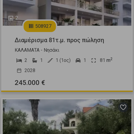
2
508927
Διαμέρισμα 81τ.μ. προς πώληση
ΚΑΛΑΜΑΤΑ - Νησάκι
2
2
1
1 (1ος)
1
81
m
2028
245.000 €