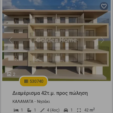
Previous
Next
2
530740
Διαμέρισμα 42τ.μ. προς πώληση
ΚΑΛΑΜΑΤΑ - Νησάκι
2
1
1
4 (4ος)
1
42
m