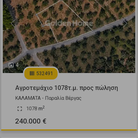
Previous
Next
4
532491
Αγροτεμάχιο 1078τ.μ. προς πώληση
ΚΑΛΑΜΑΤΑ - Παραλία Βέργας
2
1078
m
240.000 €