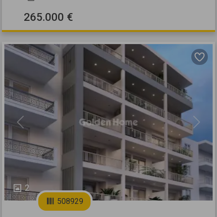
265.000 €
Previous
Next
2
508929