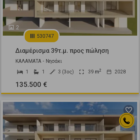
2
530747
Διαμέρισμα 39τ.μ. προς πώληση
ΚΑΛΑΜΑΤΑ - Νησάκι
2
1
1
3 (3ος)
39
m
2028
135.500 €