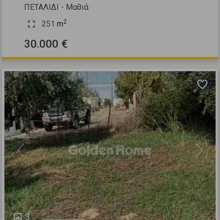
ΠΕΤΑΛΙΔΙ - Μαθιά
2
251
m
30.000 €
Previous
Next
3