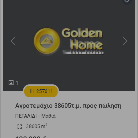
Previous
Next
1
257611
Αγροτεμάχιο 38605τ.μ. προς πώληση
ΠΕΤΑΛΙΔΙ - Μαθιά
2
38605
m