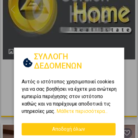
Previous
Next
1
ΣΥΛΛΟΓΗ
214348
ΔΕΔΟΜΕΝΩΝ
Οικιστικό 113τ.μ. προς πώληση
Αυτός ο ιστότοπος χρησιμοποιεί cookies
ΠΕΤΑΛΙΔΙ - Κέντρο
για να σας βοηθήσει να έχετε μια ανώτερη
2
113
m
εμπειρία περιήγησης στον ιστότοπο
καθώς και να παρέχουμε αποδοτικά τις
70.000 €
υπηρεσίες μας.
Μάθετε περισσότερα...
Αποδοχή όλων