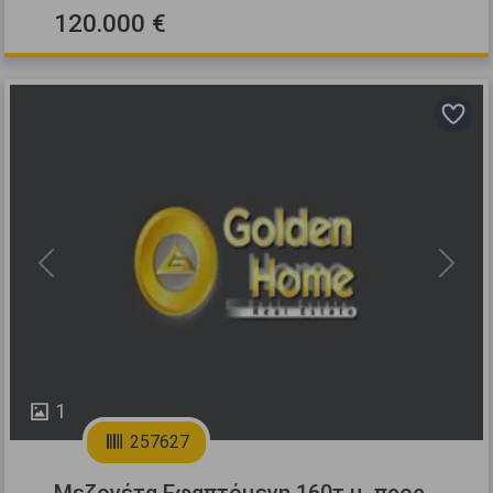
120.000 €
Previous
Next
1
257627
Μεζονέτα Εφαπτόμενη 160τ.μ. προς