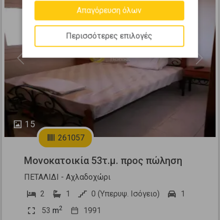
Απαγόρευση όλων
Περισσότερες επιλογές
Previous
Next
15
261057
Μονοκατοικία 53τ.μ. προς πώληση
ΠΕΤΑΛΙΔΙ - Αχλαδοχώρι
2
1
0 (Υπερυψ. Ισόγειο)
1
2
53
m
1991