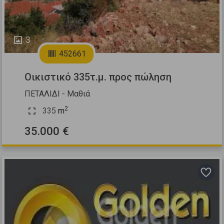
3
452661
Οικιστικό 335τ.μ. προς πώληση
ΠΕΤΑΛΙΔΙ - Μαθιά
2
335
m
35.000 €