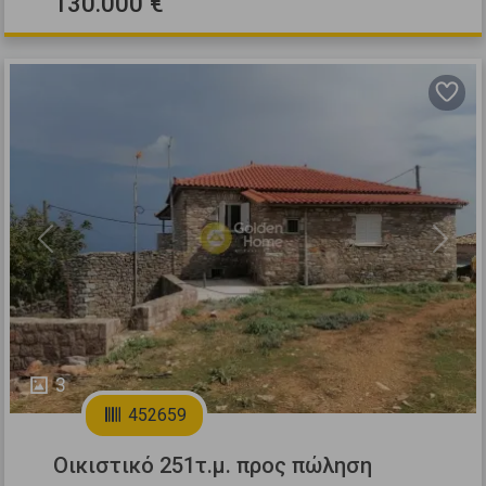
130.000 €
Previous
Next
3
452659
Οικιστικό 251τ.μ. προς πώληση