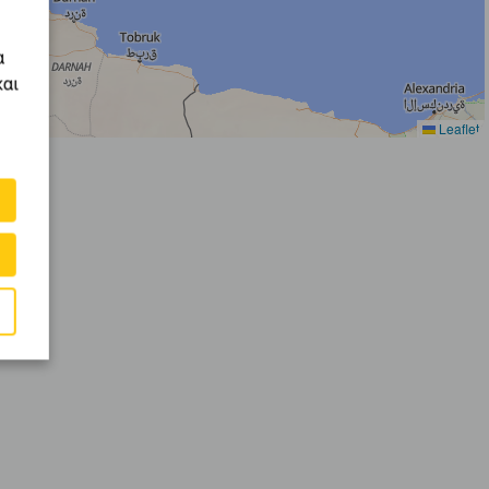
α
και
Leaflet