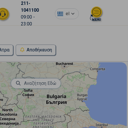
211-
1041100
el
09:00 -
23:00
λτρα
Αποθήκευση
Αναζήτηση Εδώ