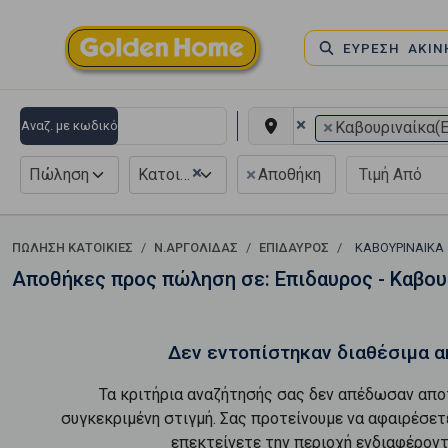
ΕΥΡΕΣΗ ΑΚΙ
×
×
Αναζ. με κωδικό
Καβουριναίκα(
×
×
Πώληση
Κατοικία
Αποθήκη
ΠΏΛΗΣΗ ΚΑΤΟΙΚΊΕΣ
Ν.ΑΡΓΟΛΙΔΑΣ
ΕΠΙΔΑΥΡΟΣ
ΚΑΒΟΥΡΙΝΑΊΚΑ
Αποθήκες προς πώληση σε: Επιδαυρος - Καβου
Δεν εντοπίστηκαν διαθέσιμα α
Τα κριτήρια αναζήτησής σας δεν απέδωσαν απο
συγκεκριμένη στιγμή. Σας προτείνουμε να αφαιρέσετ
επεκτείνετε την περιοχή ενδιαφέροντ