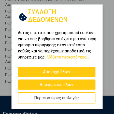
Λοιμωδών
ΣΥΛΛΟΓΗ
Πώληση Μεζονέτες (εφαπτόμενη) ΑΓΙΑ ΒΑΡΒΑΡΑ -
Λοιμωδών
ΔΕΔΟΜΕΝΩΝ
Πώληση Μονοκατοικίες ΑΓΙΑ ΒΑΡΒΑΡΑ - Λοιμωδών
Πώληση Οικίες ΑΓΙΑ ΒΑΡΒΑΡΑ - Λοιμωδών
Αυτός ο ιστότοπος χρησιμοποιεί cookies
Πώληση Οροφοδιαμερίσματα ΑΓΙΑ ΒΑΡΒΑΡΑ - Λοιμωδών
για να σας βοηθήσει να έχετε μια ανώτερη
Πώληση Οροφομεζονέτες ΑΓΙΑ ΒΑΡΒΑΡΑ - Λοιμωδών
εμπειρία περιήγησης στον ιστότοπο
Πώληση Ρετιρέ ΑΓΙΑ ΒΑΡΒΑΡΑ - Λοιμωδών
καθώς και να παρέχουμε αποδοτικά τις
Πώληση Συγκροτήματα κατοικιών ΑΓΙΑ ΒΑΡΒΑΡΑ -
υπηρεσίες μας.
Μάθετε περισσότερα...
Λοιμωδών
Πώληση Υπόγεια ΑΓΙΑ ΒΑΡΒΑΡΑ - Λοιμωδών
Αποδοχή όλων
Πώληση Υπόσκαφα ΑΓΙΑ ΒΑΡΒΑΡΑ - Λοιμωδών
Πώληση Υπολ. υψουν ΑΓΙΑ ΒΑΡΒΑΡΑ - Λοιμωδών
Απαγόρευση όλων
Περισσότερες επιλογές