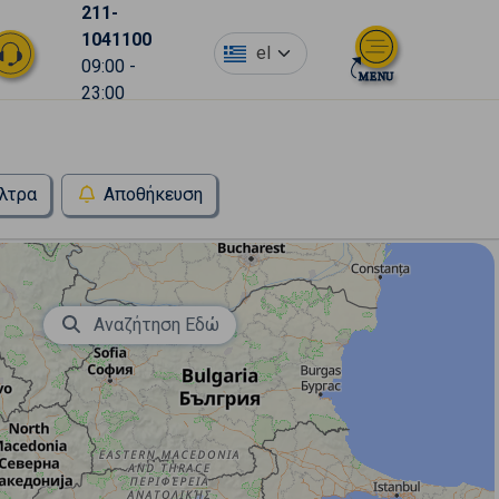
211-
1041100
el
09:00 -
23:00
λτρα
Αποθήκευση
Αναζήτηση Εδώ