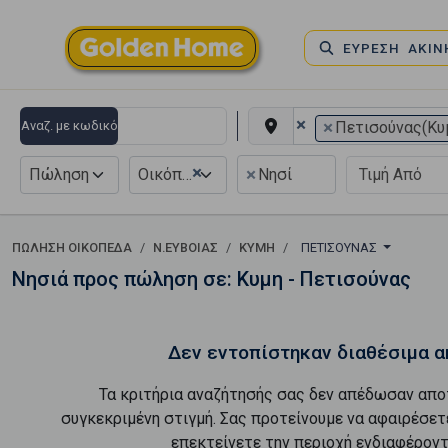
ΕΥΡΕΣΗ ΑΚΙ
×
×
Αναζ. με κωδικό
Πετισούνας(Κυ
×
×
Πώληση
Οικόπεδο
Νησί
ΠΏΛΗΣΗ ΟΙΚΌΠΕΔΑ
Ν.ΕΥΒΟΙΑΣ
ΚΥΜΗ
ΠΕΤΙΣΟΎΝΑΣ
Νησιά προς πώληση σε: Κυμη - Πετισούνας
Δεν εντοπίστηκαν διαθέσιμα α
Τα κριτήρια αναζήτησής σας δεν απέδωσαν απο
συγκεκριμένη στιγμή. Σας προτείνουμε να αφαιρέσετ
επεκτείνετε την περιοχή ενδιαφέροντ