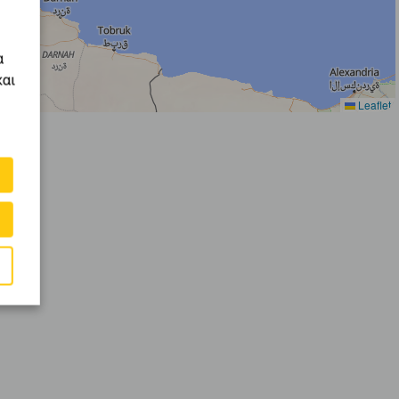
α
και
Leaflet