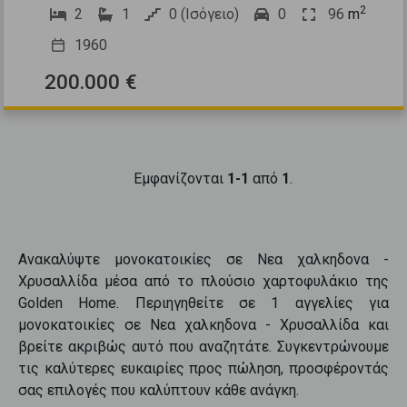
2
2
1
0 (Ισόγειο)
0
96
m
1960
200.000 €
Εμφανίζονται
1-1
από
1
.
Ανακαλύψτε
μονοκατοικίες
σε
Νεα χαλκηδονα -
Χρυσαλλίδα
μέσα από το πλούσιο χαρτοφυλάκιο της
Golden Home. Περιηγηθείτε σε
1
αγγελίες για
μονοκατοικίες
σε
Νεα χαλκηδονα - Χρυσαλλίδα
και
βρείτε ακριβώς αυτό που αναζητάτε. Συγκεντρώνουμε
τις καλύτερες ευκαιρίες προς
πώληση
, προσφέροντάς
σας επιλογές που καλύπτουν κάθε ανάγκη.