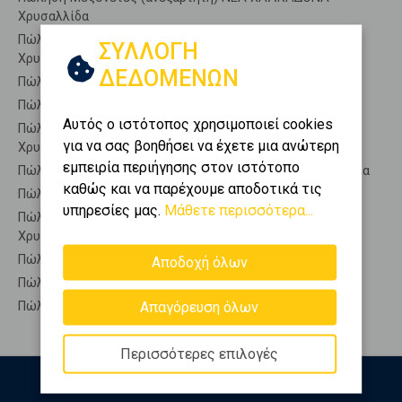
Χρυσαλλίδα
Πώληση Μεζονέτες (εφαπτόμενη) ΝΕΑ ΧΑΛΚΗΔΟΝΑ -
ΣΥΛΛΟΓΗ
Χρυσαλλίδα
ΔΕΔΟΜΕΝΩΝ
Πώληση Μονοκατοικίες ΝΕΑ ΧΑΛΚΗΔΟΝΑ - Χρυσαλλίδα
Πώληση Οικίες ΝΕΑ ΧΑΛΚΗΔΟΝΑ - Χρυσαλλίδα
Αυτός ο ιστότοπος χρησιμοποιεί cookies
Πώληση Οροφοδιαμερίσματα ΝΕΑ ΧΑΛΚΗΔΟΝΑ -
για να σας βοηθήσει να έχετε μια ανώτερη
Χρυσαλλίδα
εμπειρία περιήγησης στον ιστότοπο
Πώληση Οροφομεζονέτες ΝΕΑ ΧΑΛΚΗΔΟΝΑ - Χρυσαλλίδα
καθώς και να παρέχουμε αποδοτικά τις
Πώληση Ρετιρέ ΝΕΑ ΧΑΛΚΗΔΟΝΑ - Χρυσαλλίδα
υπηρεσίες μας.
Μάθετε περισσότερα...
Πώληση Συγκροτήματα κατοικιών ΝΕΑ ΧΑΛΚΗΔΟΝΑ -
Χρυσαλλίδα
Πώληση Υπόγεια ΝΕΑ ΧΑΛΚΗΔΟΝΑ - Χρυσαλλίδα
Αποδοχή όλων
Πώληση Υπόσκαφα ΝΕΑ ΧΑΛΚΗΔΟΝΑ - Χρυσαλλίδα
Απαγόρευση όλων
Πώληση Υπολ. υψουν ΝΕΑ ΧΑΛΚΗΔΟΝΑ - Χρυσαλλίδα
Περισσότερες επιλογές