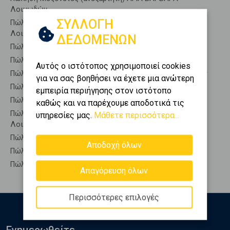
Λοιμωδών
ΣΥΛΛΟΓΗ
Πώληση Μεζονέτες (εφαπτόμενη) ΑΓΙΑ ΒΑΡΒΑΡΑ -
Λοιμωδών
ΔΕΔΟΜΕΝΩΝ
Πώληση Μονοκατοικίες ΑΓΙΑ ΒΑΡΒΑΡΑ - Λοιμωδών
Πώληση Οικίες ΑΓΙΑ ΒΑΡΒΑΡΑ - Λοιμωδών
Αυτός ο ιστότοπος χρησιμοποιεί cookies
Πώληση Οροφοδιαμερίσματα ΑΓΙΑ ΒΑΡΒΑΡΑ - Λοιμωδών
για να σας βοηθήσει να έχετε μια ανώτερη
Πώληση Οροφομεζονέτες ΑΓΙΑ ΒΑΡΒΑΡΑ - Λοιμωδών
εμπειρία περιήγησης στον ιστότοπο
Πώληση Ρετιρέ ΑΓΙΑ ΒΑΡΒΑΡΑ - Λοιμωδών
καθώς και να παρέχουμε αποδοτικά τις
Πώληση Συγκροτήματα κατοικιών ΑΓΙΑ ΒΑΡΒΑΡΑ -
υπηρεσίες μας.
Μάθετε περισσότερα...
Λοιμωδών
Πώληση Υπόγεια ΑΓΙΑ ΒΑΡΒΑΡΑ - Λοιμωδών
Αποδοχή όλων
Πώληση Υπόσκαφα ΑΓΙΑ ΒΑΡΒΑΡΑ - Λοιμωδών
Πώληση Υπολ. υψουν ΑΓΙΑ ΒΑΡΒΑΡΑ - Λοιμωδών
Απαγόρευση όλων
Περισσότερες επιλογές